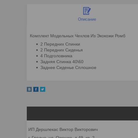
Описание
Комплект Модельных Чехлов Из Экокожи Ромб
2 Передних Спинки
2 Передних Сиденья
4 Подголовника
Задняя Спинка 40\60
Заднее Сиденье Сплошное
ИП Дершлекас Виктор Викторович
г. Гродно, ул. Ожешко, д.49, кв. 2.