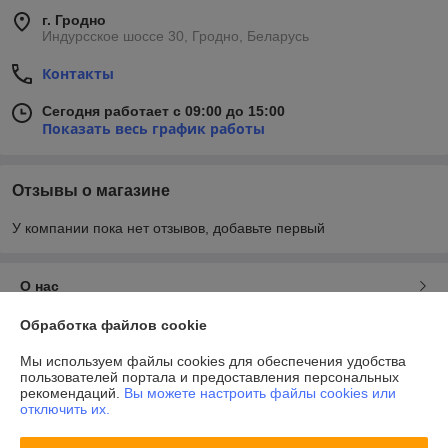
г. Гродно
Индурсское шоссе 30, Гродно, Беларусь
Контакты
Сегодня работает с 09:00 до 15:00
Показать весь график работы
Отзывы о магазине
У компании пока нет отзывов, добавьте первый
О нас
Обработка файлов cookie
Контакты
Мы используем файлы cookies для обеспечения удобства
пользователей портала и предоставления персональных
Доставка и оплата
рекомендаций.
Вы можете настроить файлы cookies или
отключить их.
График работы