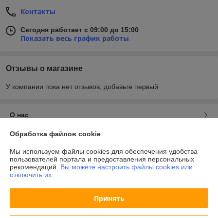
Контакты
Сегодня работает с 09:00 до 15:00
Показать весь график работы
Отзывы о магазине
У компании пока нет отзывов, добавьте первый
О нас
Обработка файлов cookie
Контакты
Мы используем файлы cookies для обеспечения удобства
пользователей портала и предоставления персональных
Доставка и оплата
рекомендаций.
Вы можете настроить файлы cookies или
отключить их.
График работы
Принять
Полная версия сайта