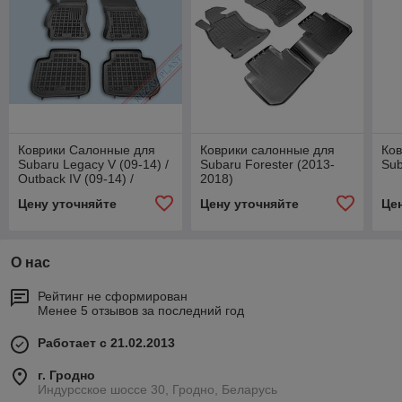
Коврики Салонные для
Коврики салонные для
Ко
Subaru Legacy V (09-14) /
Subaru Forester (2013-
Sub
Outback IV (09-14) /
2018)
Outback V (15-)
Цену уточняйте
Цену уточняйте
Це
О нас
Рейтинг не сформирован
Менее 5 отзывов за последний год
Работает с 21.02.2013
г. Гродно
Индурсское шоссе 30, Гродно, Беларусь