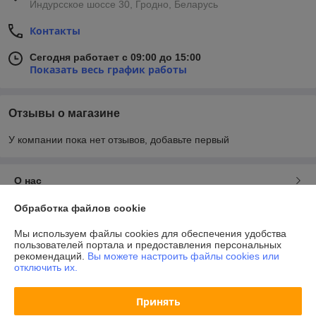
Индурсское шоссе 30, Гродно, Беларусь
Контакты
Сегодня работает с 09:00 до 15:00
Показать весь график работы
Отзывы о магазине
У компании пока нет отзывов, добавьте первый
О нас
Обработка файлов cookie
Контакты
Мы используем файлы cookies для обеспечения удобства
пользователей портала и предоставления персональных
Доставка и оплата
рекомендаций.
Вы можете настроить файлы cookies или
отключить их.
График работы
Принять
Полная версия сайта