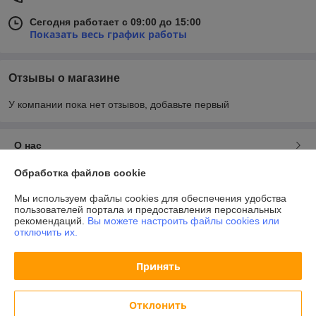
Сегодня работает с 09:00 до 15:00
Показать весь график работы
Отзывы о магазине
У компании пока нет отзывов, добавьте первый
О нас
Обработка файлов cookie
Контакты
Мы используем файлы cookies для обеспечения удобства
пользователей портала и предоставления персональных
Доставка и оплата
рекомендаций.
Вы можете настроить файлы cookies или
отключить их.
График работы
Принять
Полная версия сайта
Отклонить
Политика обработки cookies