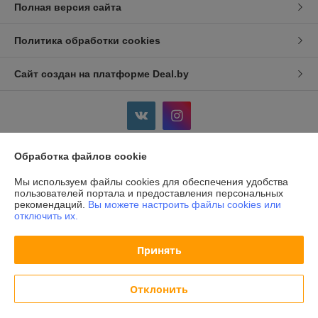
Полная версия сайта
Политика обработки cookies
Сайт создан на платформе Deal.by
Обработка файлов cookie
Информация для покупателя
Мы используем файлы cookies для обеспечения удобства
Индивидуальный предприниматель:
ИП Дершлекас Виктор
пользователей портала и предоставления персональных
Викторович
рекомендаций.
Вы можете настроить файлы cookies или
г. Гродно, ул. Ожешко, д.49, кв. 2.
отключить их.
Регистрационный номер ЕГР: 500486711
Принять
УНП: 500486711
Регистрационный орган: Администрация Ленинского р-на г.Гродно
Отклонить
Дата регистрации компании: 27.11.2000