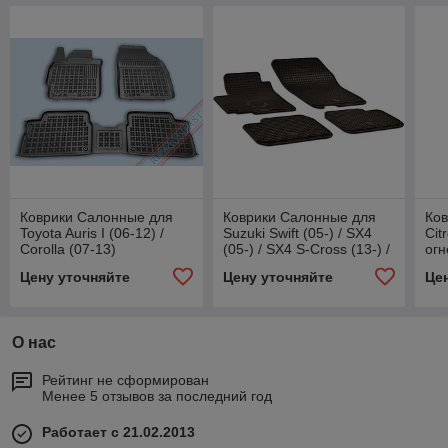
Коврики Салонные для
Коврики Салонные для
Ко
Toyota Auris I (06-12) /
Suzuki Swift (05-) / SX4
Cit
Corolla (07-13)
(05-) / SX4 S-Cross (13-) /
огн
Fiat Sedici (06-)
Цену уточняйте
Цену уточняйте
Це
О нас
Рейтинг не сформирован
Менее 5 отзывов за последний год
Работает с 21.02.2013