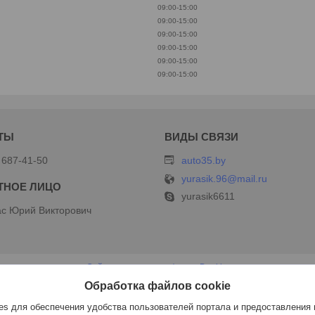
09:00-15:00
09:00-15:00
09:00-15:00
09:00-15:00
09:00-15:00
09:00-15:00
 687-41-50
auto35.by
yurasik.96@mail.ru
yurasik6611
с Юрий Викторович
Сайт создан на платформе Deal.by
Политика обработки файлов cookies
Обработка файлов cookie
ИП Дершлекас В.В |
Пожаловаться на контент
Select Language
▼
s для обеспечения удобства пользователей портала и предоставления