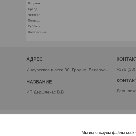
Вторник
Среда
Четверг
Пятница
Суббота
Воскресенье
+375 (33)
Индурсское шоссе 30, Гродно, Беларусь
Дершлека
ИП Дершлекас В.В
Мы используем файлы cookie