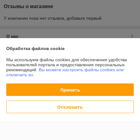
Отзывы о магазине
У компании пока нет отзывов, добавьте первый
О нас
Обработка файлов cookie
Контакты
Мы используем файлы cookies для обеспечения удобства
пользователей портала и предоставления персональных
Доставка и оплата
рекомендаций.
Вы можете настроить файлы cookies или
отключить их.
График работы
Принять
Полная версия сайта
Отклонить
Политика обработки cookies
Сайт создан на платформе Deal.by