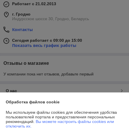
Работает с 21.02.2013
г. Гродно
Индурсское шоссе 30, Гродно, Беларусь
Контакты
Сегодня работает с 09:00 до 15:00
Показать весь график работы
Отзывы о магазине
У компании пока нет отзывов, добавьте первый
О нас
Обработка файлов cookie
Контакты
Мы используем файлы cookies для обеспечения удобства
пользователей портала и предоставления персональных
Доставка и оплата
рекомендаций.
Вы можете настроить файлы cookies или
отключить их.