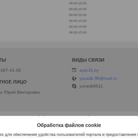
09:00-15:00
09:00-15:00
09:00-15:00
09:00-15:00
09:00-15:00
09:00-15:00
 687-41-50
auto35.by
yurasik.96@mail.ru
yurasik6611
с Юрий Викторович
Сайт создан на платформе Deal.by
Политика обработки файлов cookies
Обработка файлов cookie
ИП Дершлекас В.В |
Пожаловаться на контент
Select Language
▼
s для обеспечения удобства пользователей портала и предоставления