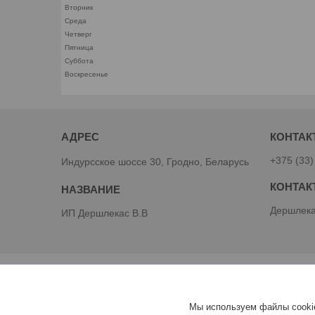
Вторник
Среда
Четверг
Пятница
Суббота
Воскресенье
+375 (33)
Индурсское шоссе 30, Гродно, Беларусь
Дершлека
ИП Дершлекас В.В
Мы используем файлы cookie