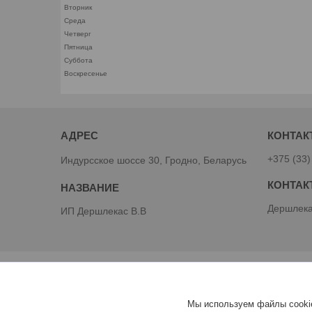
Вторник
Среда
Четверг
Пятница
Суббота
Воскресенье
+375 (33)
Индурсское шоссе 30, Гродно, Беларусь
Дершлека
ИП Дершлекас В.В
Мы используем файлы cookie