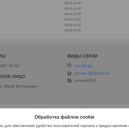
09:00-15:00
09:00-15:00
09:00-15:00
09:00-15:00
09:00-15:00
09:00-15:00
 687-41-50
auto35.by
yurasik.96@mail.ru
yurasik6611
с Юрий Викторович
Сайт создан на платформе Deal.by
Политика обработки файлов cookies
Обработка файлов cookie
ИП Дершлекас В.В |
Пожаловаться на контент
Select Language
▼
s для обеспечения удобства пользователей портала и предоставления