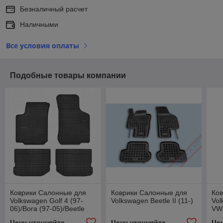
Безналичный расчет
Наличными
Все условия оплаты
Подобные товары компании
Коврики Салонные для
Коврики Салонные для
Ко
Volkswagen Golf 4 (97-
Volkswagen Beetle II (11-)
Vol
06)/Bora (97-05)/Beetle
VW 
(98-10)/Octavia (97-
Цену уточняйте
Цену уточняйте
Це