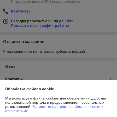
Индурсское шоссе 30, Гродно, Беларусь
Контакты
Сегодня работает с 09:00 до 15:00
Показать весь график работы
Отзывы о магазине
У компании пока нет отзывов, добавьте первый
О нас
Контакты
Обработка файлов cookie
Доставка и оплата
Мы используем файлы cookies для обеспечения удобства
пользователей портала и предоставления персональных
График работы
рекомендаций.
Вы можете настроить файлы cookies или
отключить их.
Полная версия сайта