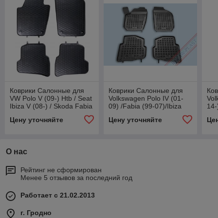
Коврики Салонные для
Коврики Салонные для
Ко
VW Polo V (09-) Htb / Seat
Volkswagen Polo IV (01-
Vol
Ibiza V (08-) / Skoda Fabia
09) /Fabia (99-07)/Ibiza
14-
III (14-)
(02-08)/Cordoba IV (01-
16)
Цену уточняйте
Цену уточняйте
Це
09)/Fox (04-)
О нас
Рейтинг не сформирован
Менее 5 отзывов за последний год
Работает с 21.02.2013
г. Гродно