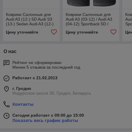
Коврики Салонные для
Коврики Салонные для
Ко
Audi A3 (12-) 5D Audi S3
Audi A3 (03-12) / Audi A3
Aud
(13-) Sedan Audi A3 (12-)
(04-12) Sportback 5D /
Spo
Sportback VW Golf VII
Audi S3 (06-12) / Audi A3
Цену уточняйте
Цену уточняйте
Це
(12-)
(08-14) Cabrio
О нас
Рейтинг не сформирован
Менее 5 отзывов за последний год
Работает с 21.02.2013
г. Гродно
Индурсское шоссе 30, Гродно, Беларусь
Контакты
Сегодня работает с 09:00 до 15:00
Показать весь график работы