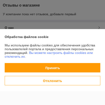
Отзывы о магазине
У компании пока нет отзывов, добавьте первый
О нас
Обработка файлов cookie
Контакты
Мы используем файлы cookies для обеспечения удобства
пользователей портала и предоставления персональных
Доставка и оплата
рекомендаций.
Вы можете настроить файлы cookies или
отключить их.
График работы
Принять
Полная версия сайта
Отклонить
Политика обработки cookies
Сайт создан на платформе Deal.by