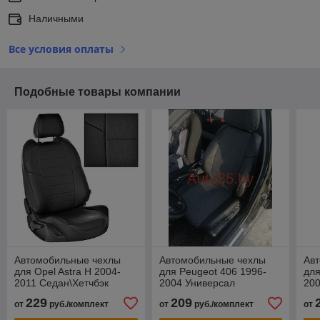
Наличными
Все условия оплаты
Подобные товары компании
Автомобильные чехлы
Автомобильные чехлы
Ав
для Opel Astra H 2004-
для Peugeot 406 1996-
для
2011 Седан\Хетчбэк
2004 Универсал
20
229
209
от
руб./комплект
от
руб./комплект
от