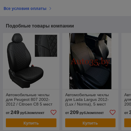
Все условия оплаты
Подобные товары компании
Автомобильные чехлы
Автомобильные чехлы
Ав
для Peugeot 807 2002-
для Lada Largus 2012-
для
2012 / Citroen C8 5 мест
(Lux / Norma), 5 мест
200
Fia
249
209
от
руб./комплект
от
руб./комплект
от
Купить
Купить