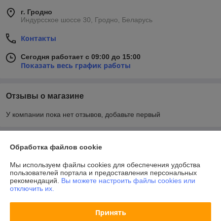
г. Гродно
Индурсское шоссе 30, Гродно, Беларусь
Контакты
Сегодня работает с 09:00 до 15:00
Показать весь график работы
Отзывы о магазине
У компании пока нет отзывов, добавьте первый
О нас
Обработка файлов cookie
Мы используем файлы cookies для обеспечения удобства
Контакты
пользователей портала и предоставления персональных
рекомендаций.
Вы можете настроить файлы cookies или
отключить их.
Доставка и оплата
Принять
График работы