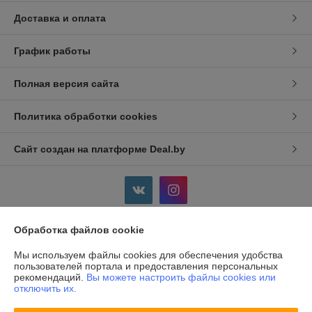
Доставка и оплата
График работы
Полная версия сайта
Политика обработки cookies
Сайт создан на платформе Deal.by
Обработка файлов cookie
Информация для покупателя
Мы используем файлы cookies для обеспечения удобства
Индивидуальный предприниматель:
ИП Дершлекас Виктор
пользователей портала и предоставления персональных
Викторович
рекомендаций.
Вы можете настроить файлы cookies или
г. Гродно, ул. Ожешко, д.49, кв. 2.
отключить их.
Регистрационный номер ЕГР: 500486711