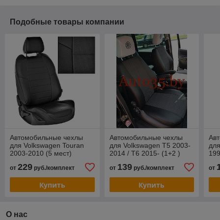
Подобные товары компании
Автомобильные чехлы
Автомобильные чехлы
Ав
для Volkswagen Touran
для Volkswagen T5 2003-
для
2003-2010 (5 мест)
2014 / T6 2015- (1+2 )
199
229
139
от
руб./комплект
от
руб./комплект
от
Купить
Купить
О нас