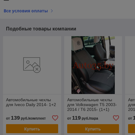
Все условия оплаты
Подобные товары компании
Автомобильные чехлы
Автомобильные чехлы
Ав
для Iveco Daily 2014- 1+2
для Volkswagen T5 2003-
для
2014 / T6 2015- (1+1)
201
139
119
от
руб./комплект
от
руб./пара
от
Купить
Купить