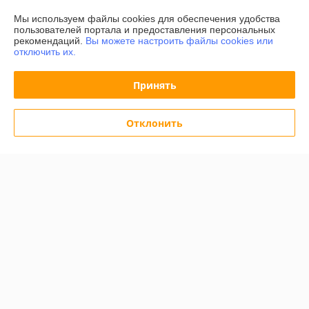
Мы используем файлы cookies для обеспечения удобства
Контакты
пользователей портала и предоставления персональных
рекомендаций.
Вы можете настроить файлы cookies или
отключить их.
Доставка и оплата
Принять
График работы
Полная версия сайта
Отклонить
Политика обработки cookies
Сайт создан на платформе Deal.by
Информация для покупателя
Индивидуальный предприниматель:
ИП Дершлекас Виктор
Викторович