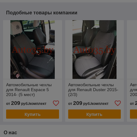
Подобные товары компании
Автомобильные чехлы
Автомобильные чехлы
Ав
для Renault Espace 5
для Renault Duster 2015-
для
2014- (5 мест)
(2/3)
200
209
209
от
руб./комплект
от
руб./комплект
от
Купить
Купить
О нас