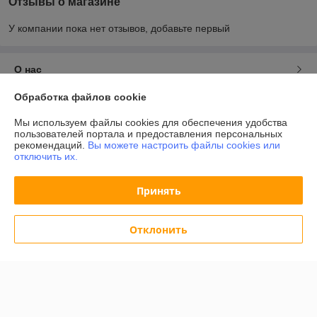
Отзывы о магазине
У компании пока нет отзывов, добавьте первый
О нас
Обработка файлов cookie
Контакты
Мы используем файлы cookies для обеспечения удобства
пользователей портала и предоставления персональных
Доставка и оплата
рекомендаций.
Вы можете настроить файлы cookies или
отключить их.
График работы
Принять
Полная версия сайта
Отклонить
Политика обработки cookies
Сайт создан на платформе Deal.by