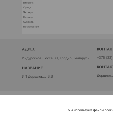
Вторник
Среда
Четверг
Пятница
Суббота
Воскресенье
+375 (33)
Индурсское шоссе 30, Гродно, Беларусь
Дершлека
ИП Дершлекас В.В
Мы используем файлы cookie