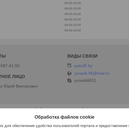
09:00-15:00
09:00-15:00
09:00-15:00
09:00-15:00
09:00-15:00
09:00-15:00
 687-41-50
auto35.by
yurasik.96@mail.ru
yurasik6611
с Юрий Викторович
Сайт создан на платформе Deal.by
Политика обработки файлов cookies
Обработка файлов cookie
ИП Дершлекас В.В |
Пожаловаться на контент
Select Language
▼
s для обеспечения удобства пользователей портала и предоставления