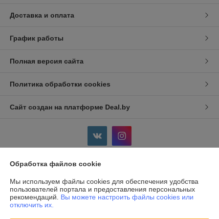
Доставка и оплата
График работы
Полная версия сайта
Политика обработки cookies
Сайт создан на платформе Deal.by
Обработка файлов cookie
Информация для покупателя
Мы используем файлы cookies для обеспечения удобства
Индивидуальный предприниматель:
ИП Дершлекас Виктор
пользователей портала и предоставления персональных
Викторович
рекомендаций.
Вы можете настроить файлы cookies или
г. Гродно, ул. Ожешко, д.49, кв. 2.
отключить их.
Регистрационный номер ЕГР: 500486711