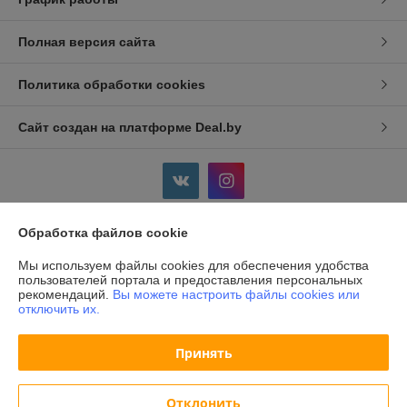
Полная версия сайта
Политика обработки cookies
Сайт создан на платформе Deal.by
Обработка файлов cookie
Информация для покупателя
Мы используем файлы cookies для обеспечения удобства
Индивидуальный предприниматель:
ИП Дершлекас Виктор
пользователей портала и предоставления персональных
Викторович
рекомендаций.
Вы можете настроить файлы cookies или
г. Гродно, ул. Ожешко, д.49, кв. 2.
отключить их.
Регистрационный номер ЕГР: 500486711
Принять
УНП: 500486711
Регистрационный орган: Администрация Ленинского р-на г.Гродно
Отклонить