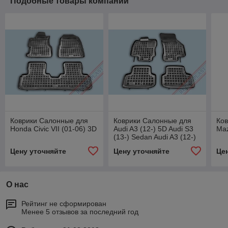
Подобные товары компании
Коврики Салонные для
Коврики Салонные для
Ко
Honda Civic VII (01-06) 3D
Audi A3 (12-) 5D Audi S3
Maz
(13-) Sedan Audi A3 (12-)
Sportback VW Golf VII
Цену уточняйте
Цену уточняйте
Це
(12-)
О нас
Рейтинг не сформирован
Менее 5 отзывов за последний год