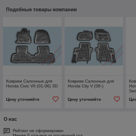
Подобные товары компании
Коврики Салонные для
Коврики Салонные для
Ко
Honda Civic VII (01-06) 3D
Honda City V (08-)
Hon
Se
Цену уточняйте
Цену уточняйте
Це
О нас
Рейтинг не сформирован
Менее 5 отзывов за последний год