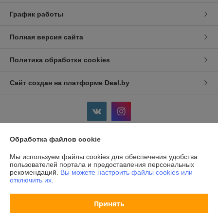
График работы
Полная версия сайта
Политика обработки cookies
Сайт создан на платформе Deal.by
Обработка файлов cookie
Информация для покупателя
Мы используем файлы cookies для обеспечения удобства
Индивидуальный предприниматель:
ИП Дершлекас Виктор
пользователей портала и предоставления персональных
Викторович
рекомендаций.
Вы можете настроить файлы cookies или
г. Гродно, ул. Ожешко, д.49, кв. 2.
отключить их.
Регистрационный номер ЕГР: 500486711
Принять
УНП: 500486711