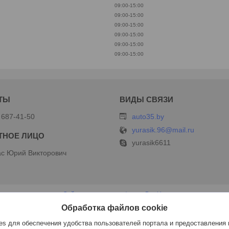
09:00-15:00
09:00-15:00
09:00-15:00
09:00-15:00
09:00-15:00
09:00-15:00
 687-41-50
auto35.by
yurasik.96@mail.ru
yurasik6611
с Юрий Викторович
Сайт создан на платформе Deal.by
Политика обработки файлов cookies
Обработка файлов cookie
ИП Дершлекас В.В |
Пожаловаться на контент
Select Language
▼
s для обеспечения удобства пользователей портала и предоставления