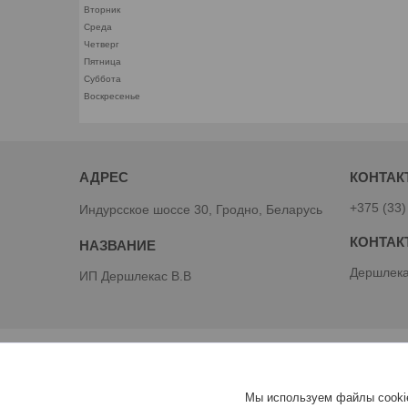
Вторник
Среда
Четверг
Пятница
Суббота
Воскресенье
+375 (33)
Индурсское шоссе 30, Гродно, Беларусь
Дершлека
ИП Дершлекас В.В
Мы используем файлы cookie