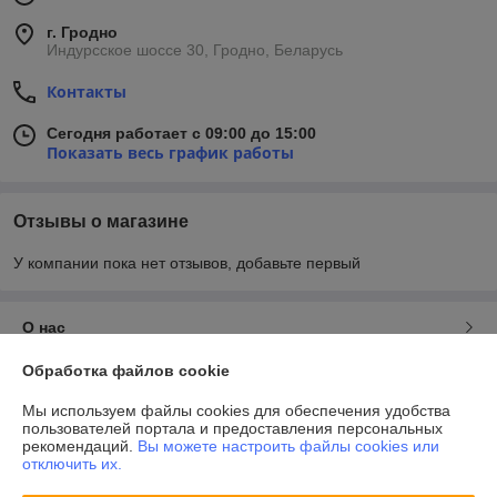
г. Гродно
Индурсское шоссе 30, Гродно, Беларусь
Контакты
Сегодня работает с 09:00 до 15:00
Показать весь график работы
Отзывы о магазине
У компании пока нет отзывов, добавьте первый
О нас
Обработка файлов cookie
Контакты
Мы используем файлы cookies для обеспечения удобства
пользователей портала и предоставления персональных
Доставка и оплата
рекомендаций.
Вы можете настроить файлы cookies или
отключить их.
График работы