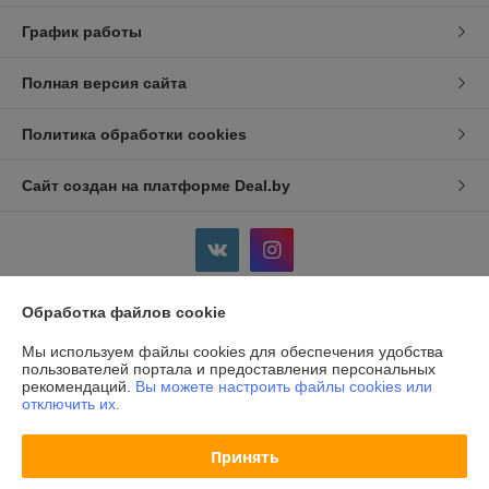
График работы
Полная версия сайта
Политика обработки cookies
Сайт создан на платформе Deal.by
Обработка файлов cookie
Информация для покупателя
Мы используем файлы cookies для обеспечения удобства
Индивидуальный предприниматель:
ИП Дершлекас Виктор
пользователей портала и предоставления персональных
Викторович
рекомендаций.
Вы можете настроить файлы cookies или
г. Гродно, ул. Ожешко, д.49, кв. 2.
отключить их.
Регистрационный номер ЕГР: 500486711
Принять
УНП: 500486711