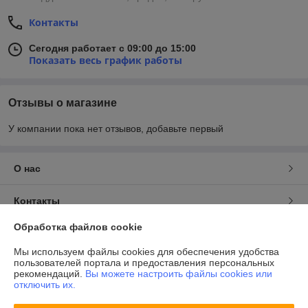
Контакты
Сегодня работает с 09:00 до 15:00
Показать весь график работы
Отзывы о магазине
У компании пока нет отзывов, добавьте первый
О нас
Контакты
Обработка файлов cookie
Доставка и оплата
Мы используем файлы cookies для обеспечения удобства
пользователей портала и предоставления персональных
График работы
рекомендаций.
Вы можете настроить файлы cookies или
отключить их.
Полная версия сайта