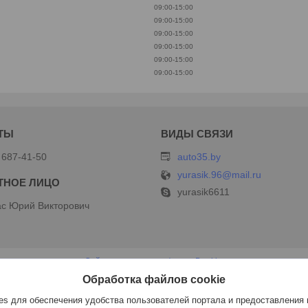
09:00-15:00
09:00-15:00
09:00-15:00
09:00-15:00
09:00-15:00
09:00-15:00
 687-41-50
auto35.by
yurasik.96@mail.ru
yurasik6611
с Юрий Викторович
Сайт создан на платформе Deal.by
Политика обработки файлов cookies
Обработка файлов cookie
ИП Дершлекас В.В |
Пожаловаться на контент
Select Language
▼
s для обеспечения удобства пользователей портала и предоставления