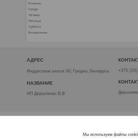
Вторник
Среда
Четверг
Пятница
Суббота
Воскресенье
+375 (33)
Индурсское шоссе 30, Гродно, Беларусь
Дершлека
ИП Дершлекас В.В
Мы используем файлы cookie