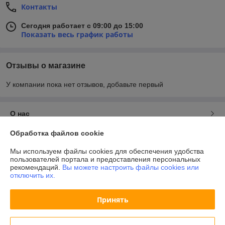
Контакты
Сегодня работает с 09:00 до 15:00
Показать весь график работы
Отзывы о магазине
У компании пока нет отзывов, добавьте первый
О нас
Обработка файлов cookie
Контакты
Мы используем файлы cookies для обеспечения удобства
пользователей портала и предоставления персональных
Доставка и оплата
рекомендаций.
Вы можете настроить файлы cookies или
отключить их.
График работы
Принять
Полная версия сайта