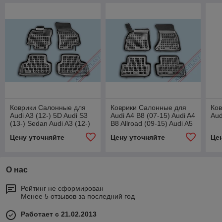
Коврики Салонные для
Коврики Салонные для
Ко
Audi A3 (12-) 5D Audi S3
Audi A4 B8 (07-15) Audi A4
Aud
(13-) Sedan Audi A3 (12-)
B8 Allroad (09-15) Audi A5
Sportback VW Golf VII
Sportback (09-16)
Цену уточняйте
Цену уточняйте
Це
(12-)
О нас
Рейтинг не сформирован
Менее 5 отзывов за последний год
Работает с 21.02.2013