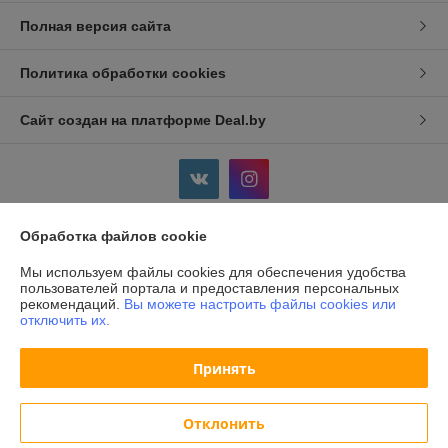
Полная версия сайта
Политика обработки cookies
Сайт создан на платформе Deal.by
Обработка файлов cookie
Информация для покупателя
Мы используем файлы cookies для обеспечения удобства
Индивидуальный предприниматель:
ИП Дершлекас Виктор
пользователей портала и предоставления персональных
Викторович
рекомендаций.
Вы можете настроить файлы cookies или
г. Гродно, ул. Ожешко, д.49, кв. 2.
отключить их.
Регистрационный номер ЕГР: 500486711
Принять
УНП: 500486711
Регистрационный орган: Администрация Ленинского р-на г.Гродно
Отклонить
Дата регистрации компании: 27.11.2000