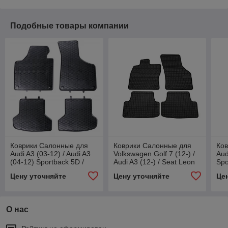
Подобные товары компании
Коврики Салонные для
Коврики Салонные для
Ко
Audi A3 (03-12) / Audi A3
Volkswagen Golf 7 (12-) /
Aud
(04-12) Sportback 5D /
Audi A3 (12-) / Seat Leon
Spo
Audi S3 (06-12) / Audi A3
III (13-)
Цену уточняйте
Цену уточняйте
Це
(08-14) Cabrio
О нас