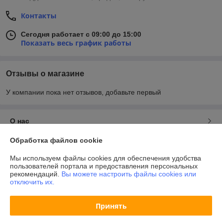
Контакты
Сегодня работает с 09:00 до 15:00
Показать весь график работы
Отзывы о магазине
У компании пока нет отзывов, добавьте первый
О нас
Обработка файлов cookie
Контакты
Мы используем файлы cookies для обеспечения удобства
пользователей портала и предоставления персональных
Доставка и оплата
рекомендаций.
Вы можете настроить файлы cookies или
отключить их.
График работы
Принять
Полная версия сайта