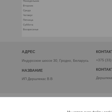
Понедельник
Вторник
Среда
Четверг
Пятница
Суббота
Воскресенье
+375 (33)
Индурсское шоссе 30, Гродно, Беларусь
Дершлека
ИП Дершлекас В.В