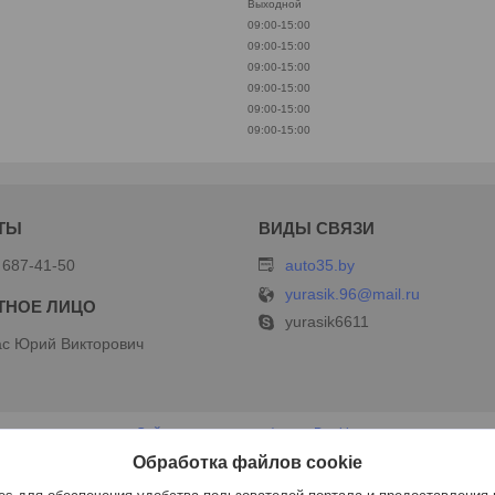
Выходной
09:00-15:00
09:00-15:00
09:00-15:00
09:00-15:00
09:00-15:00
09:00-15:00
 687-41-50
auto35.by
yurasik.96@mail.ru
yurasik6611
с Юрий Викторович
Сайт создан на платформе Deal.by
Политика обработки файлов cookies
Обработка файлов cookie
ИП Дершлекас В.В |
Пожаловаться на контент
Select Language
▼