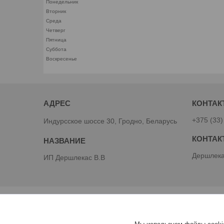
Понедельник
Вторник
Среда
Четверг
Пятница
Суббота
Воскресенье
+375 (33)
Индурсское шоссе 30, Гродно, Беларусь
Дершлека
ИП Дершлекас В.В