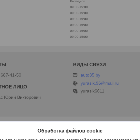
Выходной
09:00-15:00
09:00-15:00
09:00-15:00
09:00-15:00
09:00-15:00
09:00-15:00
 687-41-50
auto35.by
yurasik.96@mail.ru
yurasik6611
с Юрий Викторович
Сайт создан на платформе Deal.by
Политика обработки файлов cookies
Обработка файлов cookie
ИП Дершлекас В.В |
Пожаловаться на контент
Select Language
▼