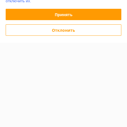
отключить их.
График работы
Принять
Полная версия сайта
Отклонить
Политика обработки cookies
Сайт создан на платформе Deal.by
Информация для покупателя
Индивидуальный предприниматель:
ИП Дершлекас Виктор
Викторович
г. Гродно, ул. Ожешко, д.49, кв. 2.
Регистрационный номер ЕГР: 500486711
УНП: 500486711