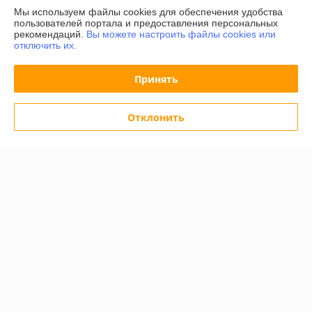
Мы используем файлы cookies для обеспечения удобства
пользователей портала и предоставления персональных
График работы
рекомендаций.
Вы можете настроить файлы cookies или
отключить их.
Полная версия сайта
Принять
Политика обработки cookies
Отклонить
Сайт создан на платформе Deal.by
Информация для покупателя
Индивидуальный предприниматель:
ИП Дершлекас Виктор
Викторович
г. Гродно, ул. Ожешко, д.49, кв. 2.
Регистрационный номер ЕГР: 500486711
УНП: 500486711