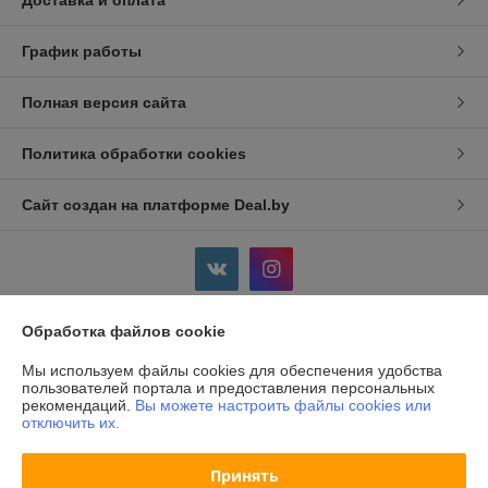
Доставка и оплата
График работы
Полная версия сайта
Политика обработки cookies
Сайт создан на платформе Deal.by
Обработка файлов cookie
Информация для покупателя
Мы используем файлы cookies для обеспечения удобства
Индивидуальный предприниматель:
ИП Дершлекас Виктор
пользователей портала и предоставления персональных
Викторович
рекомендаций.
Вы можете настроить файлы cookies или
г. Гродно, ул. Ожешко, д.49, кв. 2.
отключить их.
Регистрационный номер ЕГР: 500486711
Принять
УНП: 500486711