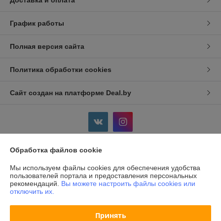
Доставка и оплата
График работы
Полная версия сайта
Политика обработки cookies
Сайт создан на платформе Deal.by
Обработка файлов cookie
Информация для покупателя
Мы используем файлы cookies для обеспечения удобства
Индивидуальный предприниматель:
ИП Дершлекас Виктор
пользователей портала и предоставления персональных
Викторович
рекомендаций.
Вы можете настроить файлы cookies или
г. Гродно, ул. Ожешко, д.49, кв. 2.
отключить их.
Регистрационный номер ЕГР: 500486711
Принять
УНП: 500486711