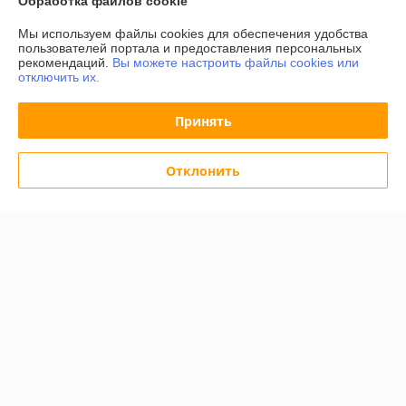
Обработка файлов cookie
Доставка и оплата
Мы используем файлы cookies для обеспечения удобства
пользователей портала и предоставления персональных
График работы
рекомендаций.
Вы можете настроить файлы cookies или
отключить их.
Полная версия сайта
Принять
Политика обработки cookies
Отклонить
Сайт создан на платформе Deal.by
Информация для покупателя
Индивидуальный предприниматель:
ИП Дершлекас Виктор
Викторович
г. Гродно, ул. Ожешко, д.49, кв. 2.
Регистрационный номер ЕГР: 500486711