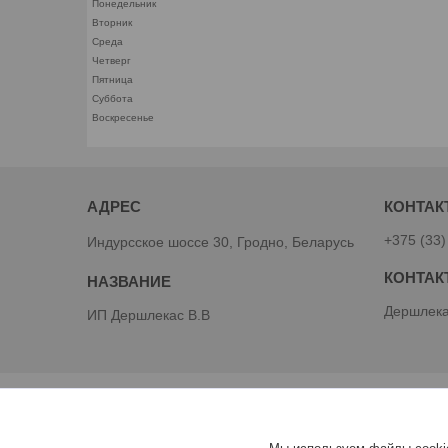
Понедельник
Вторник
Среда
Четверг
Пятница
Суббота
Воскресенье
+375 (33)
Индурсское шоссе 30, Гродно, Беларусь
Дершлека
ИП Дершлекас В.В