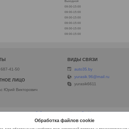
Выходной
09:00-15:00
09:00-15:00
09:00-15:00
09:00-15:00
09:00-15:00
09:00-15:00
 687-41-50
auto35.by
yurasik.96@mail.ru
yurasik6611
с Юрий Викторович
Сайт создан на платформе Deal.by
Политика обработки файлов cookies
Обработка файлов cookie
ИП Дершлекас В.В |
Пожаловаться на контент
Select Language
▼