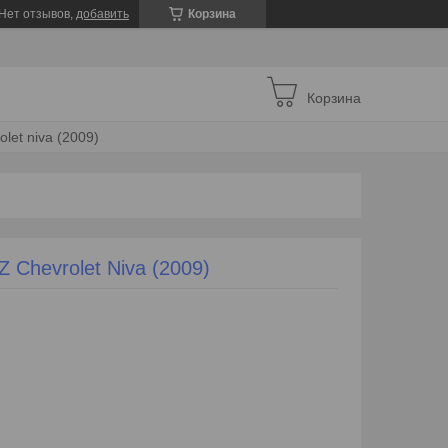
Нет отзывов,
добавить
Корзина
Корзина
lеt niva (2009)
 Сhеvrоlеt Niva (2009)