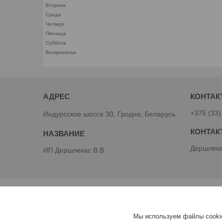
Вторник
Среда
Четверг
Пятница
Суббота
Воскресенье
+375 (33)
Индурсское шоссе 30, Гродно, Беларусь
Дершлека
ИП Дершлекас В.В
Мы используем файлы cookie