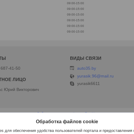
09:00-15:00
09:00-15:00
09:00-15:00
09:00-15:00
09:00-15:00
09:00-15:00
 687-41-50
auto35.by
yurasik.96@mail.ru
yurasik6611
с Юрий Викторович
Сайт создан на платформе Deal.by
Политика обработки файлов cookies
Обработка файлов cookie
ИП Дершлекас В.В |
Пожаловаться на контент
Select Language
▼
s для обеспечения удобства пользователей портала и предоставления