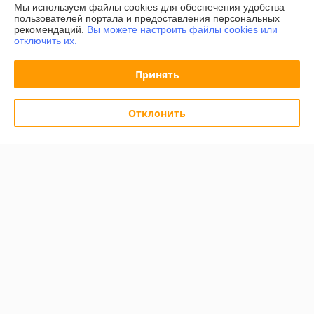
Мы используем файлы cookies для обеспечения удобства
пользователей портала и предоставления персональных
Доставка и оплата
рекомендаций.
Вы можете настроить файлы cookies или
отключить их.
График работы
Принять
Полная версия сайта
Отклонить
Политика обработки cookies
Сайт создан на платформе Deal.by
Информация для покупателя
Индивидуальный предприниматель:
ИП Дершлекас Виктор
Викторович
г. Гродно, ул. Ожешко, д.49, кв. 2.
Регистрационный номер ЕГР: 500486711