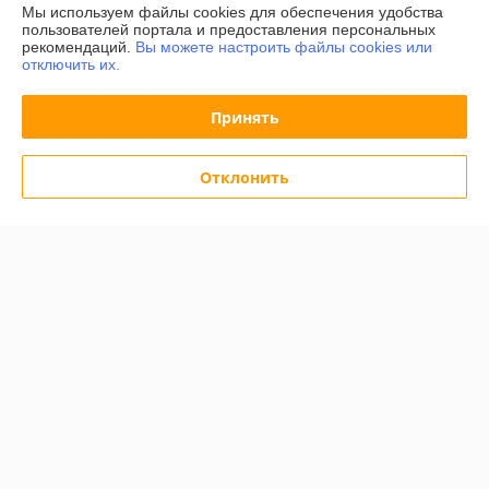
Мы используем файлы cookies для обеспечения удобства
пользователей портала и предоставления персональных
Доставка и оплата
рекомендаций.
Вы можете настроить файлы cookies или
отключить их.
График работы
Принять
Полная версия сайта
Отклонить
Политика обработки cookies
Сайт создан на платформе Deal.by
Информация для покупателя
Индивидуальный предприниматель:
ИП Дершлекас Виктор
Викторович
г. Гродно, ул. Ожешко, д.49, кв. 2.
Регистрационный номер ЕГР: 500486711