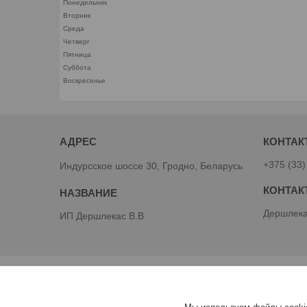
Понедельник
Вторник
Среда
Четверг
Пятница
Суббота
Воскресенье
+375 (33)
Индурсское шоссе 30, Гродно, Беларусь
Дершлека
ИП Дершлекас В.В