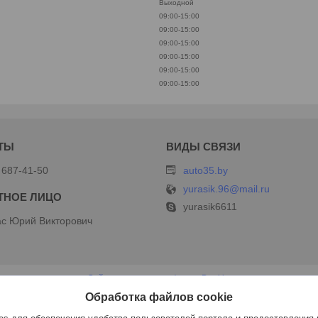
Выходной
09:00-15:00
09:00-15:00
09:00-15:00
09:00-15:00
09:00-15:00
09:00-15:00
 687-41-50
auto35.by
yurasik.96@mail.ru
yurasik6611
с Юрий Викторович
Сайт создан на платформе Deal.by
Политика обработки файлов cookies
Обработка файлов cookie
ИП Дершлекас В.В |
Пожаловаться на контент
Select Language
▼