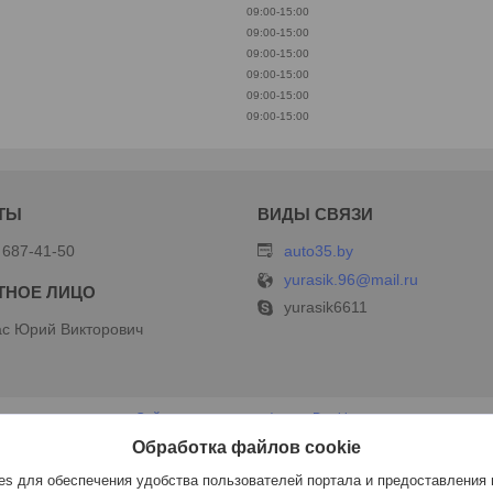
09:00-15:00
09:00-15:00
09:00-15:00
09:00-15:00
09:00-15:00
09:00-15:00
 687-41-50
auto35.by
yurasik.96@mail.ru
yurasik6611
с Юрий Викторович
Сайт создан на платформе Deal.by
Политика обработки файлов cookies
Обработка файлов cookie
ИП Дершлекас В.В |
Пожаловаться на контент
Select Language
▼
s для обеспечения удобства пользователей портала и предоставления