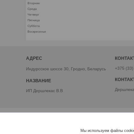
Вторник
Среда
Четверг
Пятница
Суббота
Воскресенье
+375 (33)
Индурсское шоссе 30, Гродно, Беларусь
Дершлека
ИП Дершлекас В.В
Мы используем файлы cookie