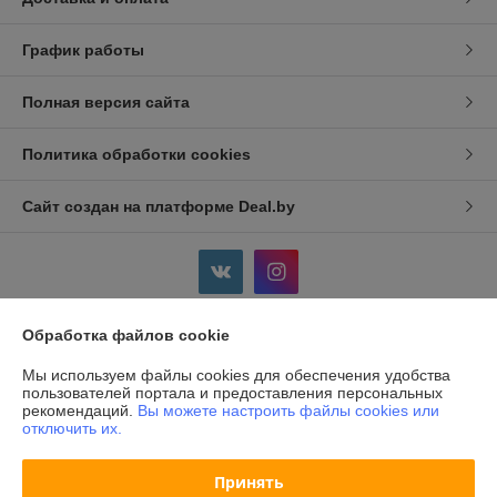
График работы
Полная версия сайта
Политика обработки cookies
Сайт создан на платформе Deal.by
Обработка файлов cookie
Информация для покупателя
Мы используем файлы cookies для обеспечения удобства
Индивидуальный предприниматель:
ИП Дершлекас Виктор
пользователей портала и предоставления персональных
Викторович
рекомендаций.
Вы можете настроить файлы cookies или
г. Гродно, ул. Ожешко, д.49, кв. 2.
отключить их.
Регистрационный номер ЕГР: 500486711
Принять
УНП: 500486711