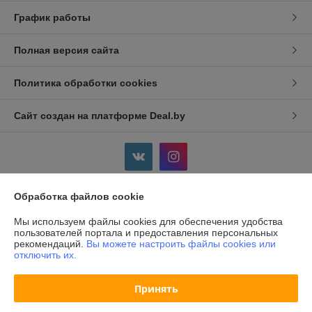
График работы
Полная версия сайта
Политика обработки cookies
Сайт создан на платформе Deal.by
Обработка файлов cookie
Информация для покупателя
Мы используем файлы cookies для обеспечения удобства
Индивидуальный предприниматель:
ИП Дершлекас Виктор
пользователей портала и предоставления персональных
Викторович
рекомендаций.
Вы можете настроить файлы cookies или
г. Гродно, ул. Ожешко, д.49, кв. 2.
отключить их.
Регистрационный номер ЕГР: 500486711
Принять
УНП: 500486711