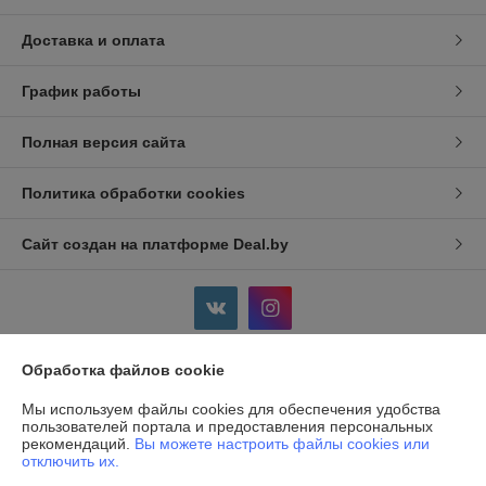
Доставка и оплата
График работы
Полная версия сайта
Политика обработки cookies
Сайт создан на платформе Deal.by
Обработка файлов cookie
Информация для покупателя
Мы используем файлы cookies для обеспечения удобства
Индивидуальный предприниматель:
ИП Дершлекас Виктор
пользователей портала и предоставления персональных
Викторович
рекомендаций.
Вы можете настроить файлы cookies или
г. Гродно, ул. Ожешко, д.49, кв. 2.
отключить их.